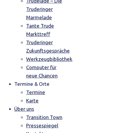
Trudelade – Die
Truderinger
Marmelade
Tante Trude
Markttreff
Truderinger
Zukunftsgespräche
Werkzeugbibliothek
Computer für
neue Chancen
Termine & Orte
Termine
Karte
Über uns
Transition Town
Pressespiegel