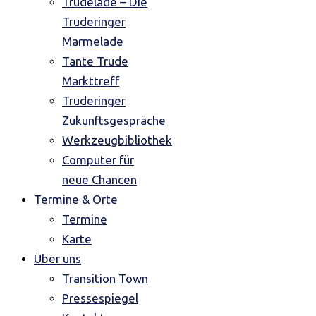
Trudelade – Die
Truderinger
Marmelade
Tante Trude
Markttreff
Truderinger
Zukunftsgespräche
Werkzeugbibliothek
Computer für
neue Chancen
Termine & Orte
Termine
Karte
Über uns
Transition Town
Pressespiegel