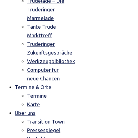
Trudelade – Die
Truderinger
Marmelade
Tante Trude
Markttreff
Truderinger
Zukunftsgespräche
Werkzeugbibliothek
Computer für
neue Chancen
Termine & Orte
Termine
Karte
Über uns
Transition Town
Pressespiegel