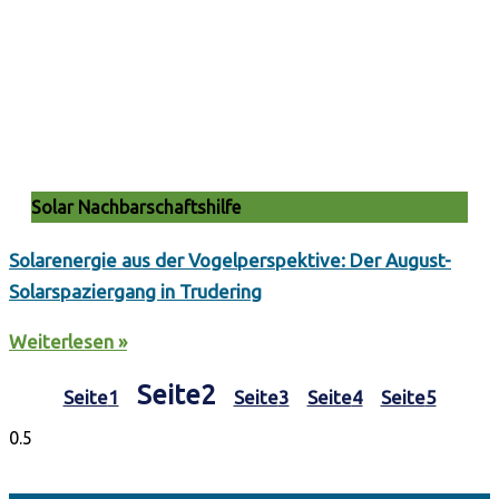
Solar Nachbarschaftshilfe
Solarenergie aus der Vogelperspektive: Der August-
Solarspaziergang in Trudering
Weiterlesen »
Seite
2
Seite
1
Seite
3
Seite
4
Seite
5