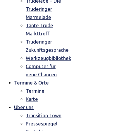
Trudelade – Die
Truderinger
Marmelade
Tante Trude
Markttreff
Truderinger
Zukunftsgespräche
Werkzeugbibliothek
Computer für
neue Chancen
Termine & Orte
Termine
Karte
Über uns
Transition Town
Pressespiegel