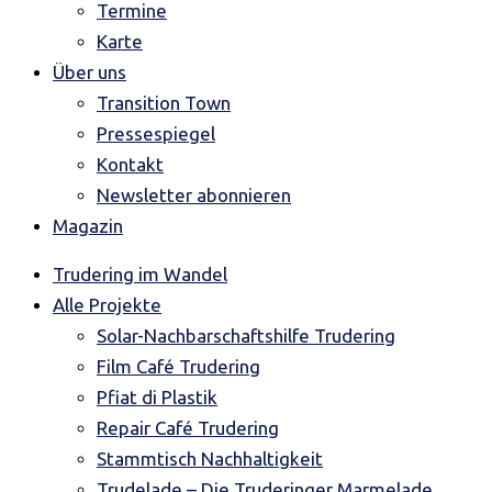
Termine
Karte
Über uns
Transition Town
Pressespiegel
Kontakt
Newsletter abonnieren
Magazin
Trudering im Wandel
Alle Projekte
Solar-Nachbarschaftshilfe Trudering
Film Café Trudering
Pfiat di Plastik
Repair Café Trudering
Stammtisch Nachhaltigkeit
Trudelade – Die Truderinger Marmelade