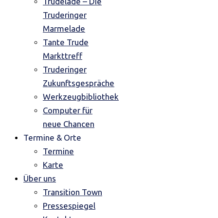
Trudelade – Die
Truderinger
Marmelade
Tante Trude
Markttreff
Truderinger
Zukunftsgespräche
Werkzeugbibliothek
Computer für
neue Chancen
Termine & Orte
Termine
Karte
Über uns
Transition Town
Pressespiegel